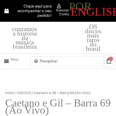
POR
Ir
Cique aqui para
ENGLIS
para
Acessar
acompanhar o seu
o
Conta
pedido!
conteúdo
OS
contamos
discos
a história
mais
da
raros
música
do
brasileira
brasil
Pesquisar
Car
0
Menu
...
+ PRODUTOS
QUEM SOMOS
Início
/
DISCOS
/ Caetano e Gil – Barra 69 (Ao Vivo)
Caetano e Gil – Barra 69
(Ao Vivo)