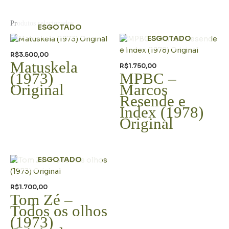
Produtos relacionados
ESGOTADO
ESGOTADO
R$
3.500,00
Matuskela
R$
1.750,00
(1973)
MPBC –
Original
Marcos
Resende e
Index (1978)
Original
ESGOTADO
R$
1.700,00
Tom Zé –
Todos os olhos
(1973)