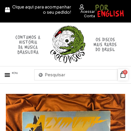
Ir
POR
Cique aqui para acompanhar
para
ENGLISH
Acessar
o seu pedido!
o
Conta
conteúdo
contamos a
OS discos
história
mais raros
da música
do brasil
brasileira
Pesquisar
Car
0
Menu
...