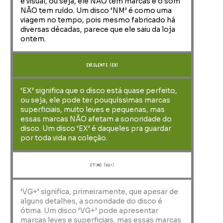
e visual, ou seja, ele NÃO tem marcas e o som
NÃO tem ruído. Um disco ‘NM’ é como uma
viagem no tempo, pois mesmo fabricado há
diversas décadas, parece que ele saiu da loja
ontem.
Excelente (EX)
‘EX’ significa que o disco está quase perfeito,
ou seja, ele pode ter pouquíssimas marcas
superficiais, muito leves e pequenas, mas
essas marcas NÃO afetam a sonoridade do
disco. Um disco ‘EX’ é daqueles pra guardar
por toda vida na coleção.
ótimo (VG+)
‘VG+’ significa, primeiramente, que apesar de
alguns detalhes, a sonoridade do disco é
ótima. Um disco ‘VG+’ pode apresentar
marcas leves e superficiais, mas essas marcas