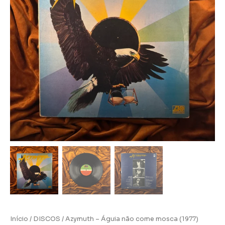
Início
/
DISCOS
/ Azymuth – Águia não come mosca (1977)