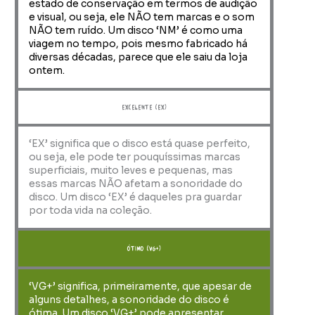
estado de conservação em termos de audição
e visual, ou seja, ele NÃO tem marcas e o som
NÃO tem ruído. Um disco ‘NM’ é como uma
viagem no tempo, pois mesmo fabricado há
diversas décadas, parece que ele saiu da loja
ontem.
Excelente (EX)
‘EX’ significa que o disco está quase perfeito,
ou seja, ele pode ter pouquíssimas marcas
superficiais, muito leves e pequenas, mas
essas marcas NÃO afetam a sonoridade do
disco. Um disco ‘EX’ é daqueles pra guardar
por toda vida na coleção.
ótimo (VG+)
‘VG+’ significa, primeiramente, que apesar de
alguns detalhes, a sonoridade do disco é
ótima. Um disco ‘VG+’ pode apresentar