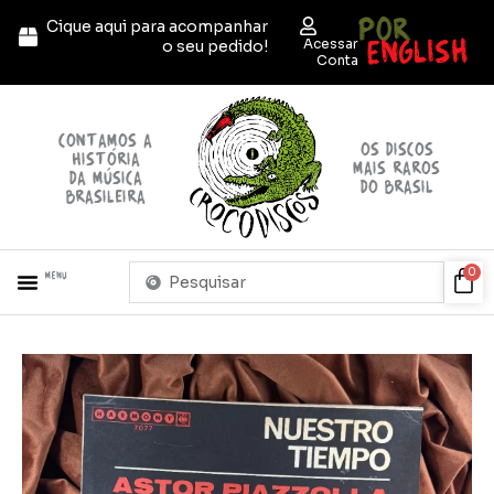
Ir
POR
Cique aqui para acompanhar
para
ENGLISH
Acessar
o seu pedido!
o
Conta
conteúdo
contamos a
OS discos
história
mais raros
da música
do brasil
brasileira
Pesquisar
Car
0
Menu
...