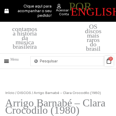
POR
Ir
Cique aqui para
ENGLIS
para
Acessar
acompanhar o seu
o
Conta
pedido!
conteúdo
OS
contamos
discos
a história
mais
da
raros
música
do
brasileira
brasil
Pesquisar
Car
0
Menu
...
+ PRODUTOS
QUEM SOMOS
Início
/
DISCOS
/ Arrigo Barnabé – Clara Crocodilo (1980)
Arrigo Barnabé – Clara
Crocodilo (1980)