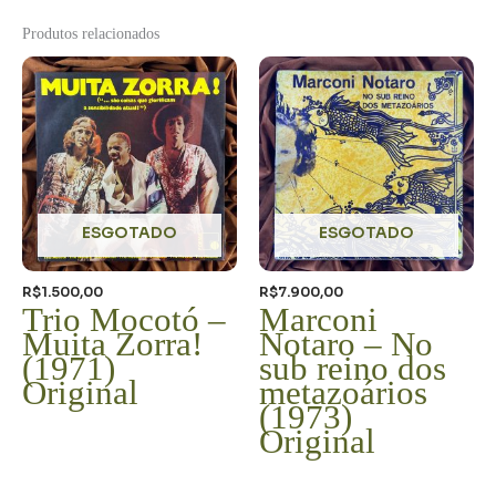
Produtos relacionados
ESGOTADO
ESGOTADO
R$
1.500,00
R$
7.900,00
Trio Mocotó –
Marconi
Muita Zorra!
Notaro – No
(1971)
sub reino dos
Original
metazoários
(1973)
Original