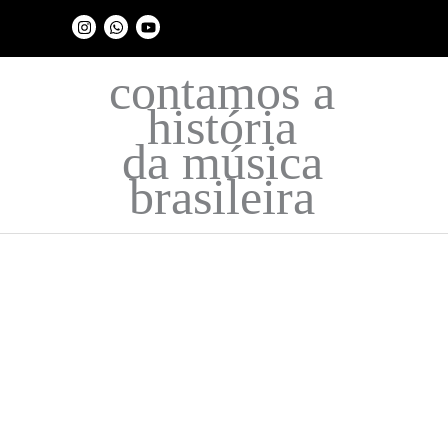
Ir
I
W
Y
para
n
h
o
s
a
u
o
t
t
t
contamos a
a
s
u
conteúdo
g
a
b
história
r
p
e
a
p
m
da música
brasileira