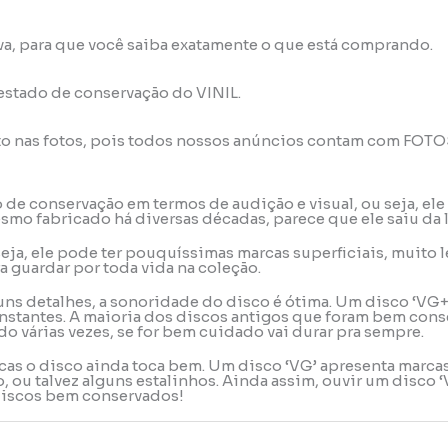
va, para que você saiba exatamente o que está comprando.
 estado de conservação do VINIL.
to nas fotos, pois todos nossos anúncios contam com FOT
do de conservação em termos de audição e visual, ou seja, 
mo fabricado há diversas décadas, parece que ele saiu da 
u seja, ele pode ter pouquíssimas marcas superficiais, muit
a guardar por toda vida na coleção.
uns detalhes, a sonoridade do disco é ótima. Um disco ‘VG+
stantes. A maioria dos discos antigos que foram bem conse
o várias vezes, se for bem cuidado vai durar pra sempre.
rcas o disco ainda toca bem. Um disco ‘VG’ apresenta marca
ou talvez alguns estalinhos. Ainda assim, ouvir um disco ‘
 discos bem conservados!