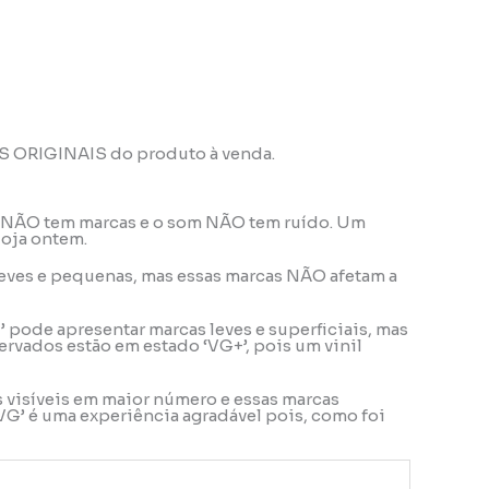
OS ORIGINAIS do produto à venda.
ele NÃO tem marcas e o som NÃO tem ruído. Um
loja ontem.
o leves e pequenas, mas essas marcas NÃO afetam a
’ pode apresentar marcas leves e superficiais, mas
rvados estão em estado ‘VG+’, pois um vinil
s visíveis em maior número e essas marcas
VG’ é uma experiência agradável pois, como foi