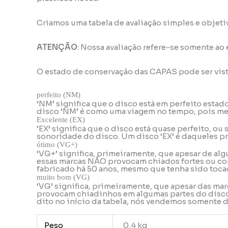
Criamos uma tabela de avaliação simples e objeti
ATENÇÃO
: Nossa avaliação refere-se somente ao
O estado de conservação das CAPAS pode ser vis
perfeito (NM)
‘NM’ significa que o disco está em perfeito esta
disco ‘NM’ é como uma viagem no tempo, pois mes
Excelente (EX)
‘EX’ significa que o disco está quase perfeito, o
sonoridade do disco. Um disco ‘EX’ é daqueles pr
ótimo (VG+)
‘VG+’ significa, primeiramente, que apesar de alg
essas marcas NÃO provocam chiados fortes ou con
fabricado há 50 anos, mesmo que tenha sido tocad
muito bom (VG)
‘VG’ significa, primeiramente, que apesar das ma
provocam chiadinhos em algumas partes do disco, 
dito no início da tabela, nós vendemos somente
Peso
0,4 kg