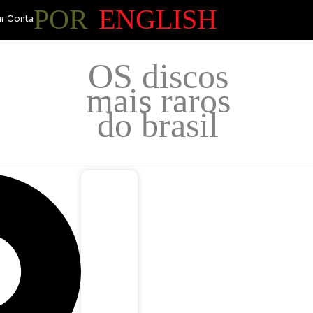
POR
ENGLISH
r Conta
OS discos
mais raros
do brasil
Cart
R$
0,00
0