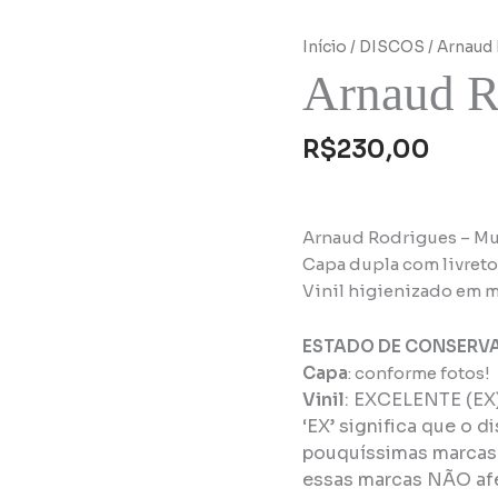
Início
/
DISCOS
/ Arnaud 
Arnaud R
R$
230,00
Arnaud Rodrigues – Mur
Capa dupla com livreto 
Vinil higienizado em m
ESTADO DE CONSERV
Capa
: conforme fotos!
Vinil
:
EXCELENTE (EX
‘EX’ significa que o d
pouquíssimas marcas 
essas marcas NÃO afe