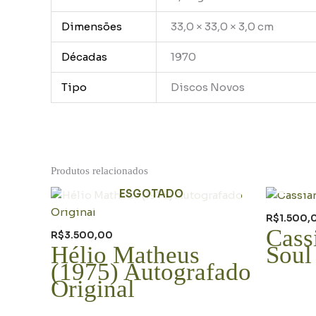
Dimensões
33,0 × 33,0 × 3,0 cm
Décadas
1970
Tipo
Discos Novos
Produtos relacionados
ESGOTADO
R$
1.500,
Cass
R$
3.500,00
Hélio Matheus
Soul
(1975) Autografado
Original