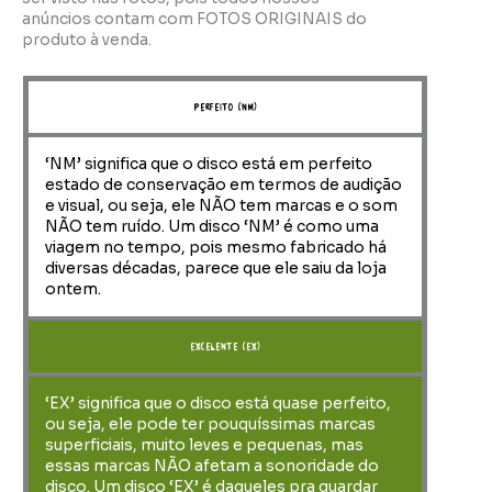
anúncios contam com FOTOS ORIGINAIS do
produto à venda.
perfeito (NM)
‘NM’ significa que o disco está em perfeito
estado de conservação em termos de audição
e visual, ou seja, ele NÃO tem marcas e o som
NÃO tem ruído. Um disco ‘NM’ é como uma
viagem no tempo, pois mesmo fabricado há
diversas décadas, parece que ele saiu da loja
ontem.
Excelente (EX)
‘EX’ significa que o disco está quase perfeito,
ou seja, ele pode ter pouquíssimas marcas
superficiais, muito leves e pequenas, mas
essas marcas NÃO afetam a sonoridade do
disco. Um disco ‘EX’ é daqueles pra guardar