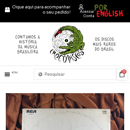
Ir
POR
Cique aqui para acompanhar
para
ENGLISH
Acessar
o seu pedido!
o
Conta
conteúdo
contamos a
OS discos
história
mais raros
da música
do brasil
brasileira
Pesquisar
Car
0
Menu
...
Arco
Iris
-
Suite
n1
quantidade