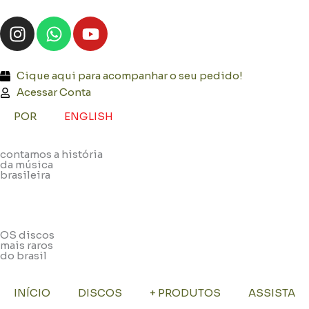
Ir
I
W
Y
para
n
h
o
o
s
a
u
conteúdo
t
t
t
Cique aqui para acompanhar o seu pedido!
a
s
u
Acessar Conta
g
a
b
POR
ENGLISH
r
p
e
a
p
contamos a história
m
da música
brasileira
OS discos
mais raros
do brasil
INÍCIO
DISCOS
+ PRODUTOS
ASSISTA