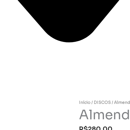
Início
/
DISCOS
/ Almendr
Almendr
R$
280,00