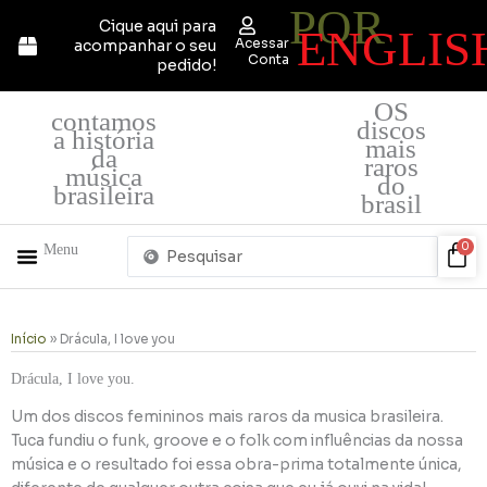
POR
Ir
Cique aqui para
ENGLIS
para
Acessar
acompanhar o seu
o
Conta
pedido!
conteúdo
OS
contamos
discos
a história
mais
da
raros
música
do
brasileira
brasil
Pesquisar
Car
0
Menu
...
+ PRODUTOS
QUEM SOMOS
Início
»
Drácula, I love you
Drácula, I love you.
Um dos discos femininos mais raros da musica brasileira.
Tuca fundiu o funk, groove e o folk com influências da nossa
música e o resultado foi essa obra-prima totalmente única,