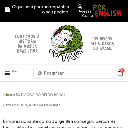
Ir
POR
Cique aqui para acompanhar
para
ENGLISH
Acessar
o seu pedido!
o
Conta
conteúdo
contamos a
OS discos
história
mais raros
da música
do brasil
brasileira
Pesquisar
Car
0
Menu
...
Início
»
50 DISCOS DO REI DO BRASIL​
50 discos do rei do Brasil pra ouvir eternamente…
É impressionante como
Jorge Ben
conseguiu percorrer
tantas décadas assimilando em suas músicas os elementos