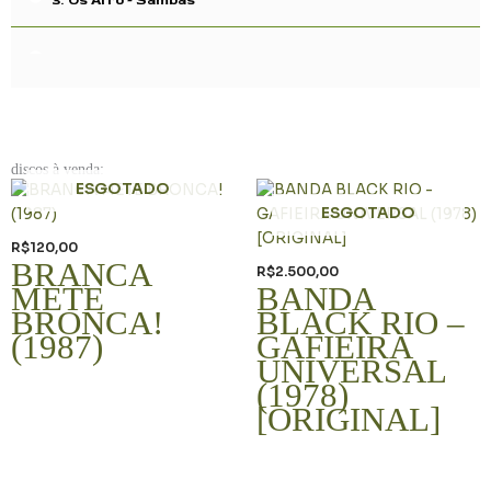
4. Antonio Carlos e Jocafi (1973)
5. Pérola Negra
discos à venda:
6. Luli e Lucina (1978)
ESGOTADO
ESGOTADO
7. Eva (1974)
R$
120,00
BRANCA
R$
2.500,00
METE
BANDA
8. Marku Ribas (1973)
BRONCA!
BLACK RIO –
(1987)
GAFIEIRA
UNIVERSAL
9. Alucinação
(1978)
[ORIGINAL]
10. Clube da Esquina
11. Solta o Pavão