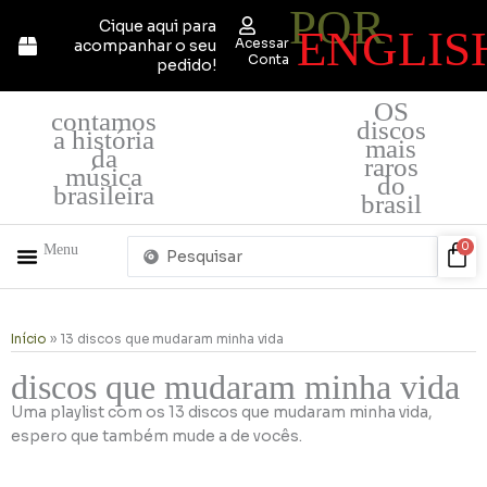
POR
Ir
Cique aqui para
ENGLIS
para
Acessar
acompanhar o seu
o
Conta
pedido!
conteúdo
OS
contamos
discos
a história
mais
da
raros
música
do
brasileira
brasil
Pesquisar
Car
0
Menu
...
+ PRODUTOS
QUEM SOMOS
Início
»
13 discos que mudaram minha vida
discos que mudaram minha vida
Uma playlist com os 13 discos que mudaram minha vida,
espero que também mude a de vocês.