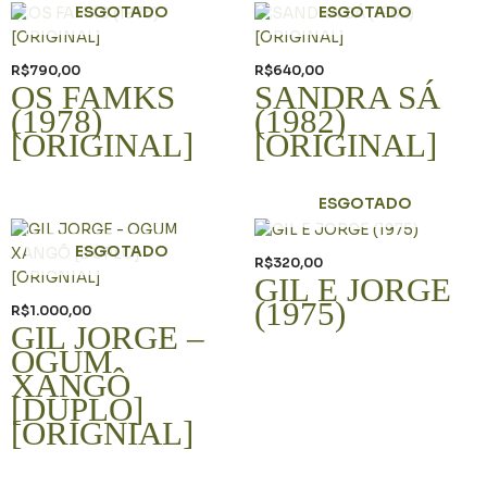
ESGOTADO
ESGOTADO
12. Rap é compromisso
R$
790,00
R$
640,00
OS FAMKS
SANDRA SÁ
(1978)
(1982)
13. Cores, Nomes
[ORIGINAL]
[ORIGINAL]
ESGOTADO
ESGOTADO
R$
320,00
GIL E JORGE
(1975)
R$
1.000,00
GIL JORGE –
OGUM
XANGÔ
[DUPLO]
[ORIGNIAL]